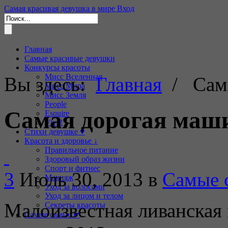
Самая красивая девушка в мире
Вход
Главная
Самые красивые девушки
Конкурсы красоты
Мисс Вселенная
Вы здесь:
Главная
/ Сама
Мисс Мира
Мисс Земля
People
Самая дорогая маши
Esquire
Viva!
Стихи девушке ♥
Красота и здоровье ↓
Правильное питание
Здоровый образ жизни
Спорт и фитнес
3
Июль 30, 2013
в
Самые 
Макияж
Уход за волосами
Уход за лицом и телом
Малоизвестная ливанская
Секреты красоты
Самые самые ☛