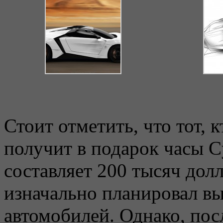
Стоит отметить, что тот, к
получит в подарок часы C
составляет 200 тысяч дол
изначально планировал вы
автомобилей. Однако, пос