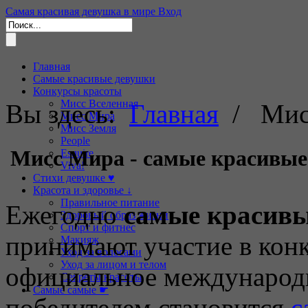
Самая красивая девушка в мире
Вход
Главная
Самые красивые девушки
Конкурсы красоты
Мисс Вселенная
Вы здесь:
Главная
/ Мис
Мисс Мира
Мисс Земля
People
Мисс Мира - самые красивые
Esquire
Viva!
Стихи девушке ♥
Красота и здоровье ↓
Правильное питание
Ежегодно
самые красивы
Здоровый образ жизни
Спорт и фитнес
принимают участие в кон
Макияж
Уход за волосами
Уход за лицом и телом
официальное международн
Секреты красоты
Самые самые ☛
победителем становится
с