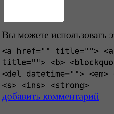
Вы можете использовать 
<a href="" title=""> <a
title=""> <b> <blockquo
<del datetime=""> <em> 
<s> <ins> <strong>
добавить комментарий