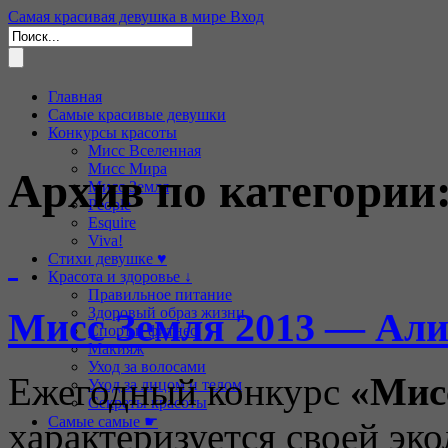
Самая красивая девушка в мире
Вход
Главная
Самые красивые девушки
Конкурсы красоты
Мисс Вселенная
Мисс Мира
Архив по категории
Мисс Земля
People
Esquire
Viva!
Стихи девушке ♥
Красота и здоровье ↓
Правильное питание
Здоровый образ жизни
Мисс Земля 2013 — Али
Спорт и фитнес
Макияж
Уход за волосами
Ежегодный конкурс
«Мис
Уход за лицом и телом
Секреты красоты
Самые самые ☛
характеризуется своей эк