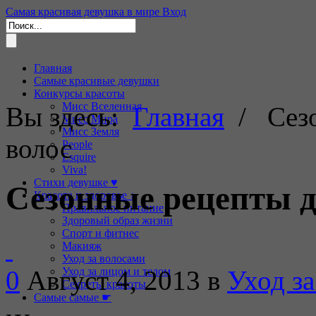
Самая красивая девушка в мире
Вход
Главная
Самые красивые девушки
Конкурсы красоты
Мисс Вселенная
Вы здесь:
Главная
/ Сезо
Мисс Мира
Мисс Земля
волос
People
Esquire
Viva!
Стихи девушке ♥
Сезонные рецепты д
Красота и здоровье ↓
Правильное питание
Здоровый образ жизни
Спорт и фитнес
Макияж
Уход за волосами
0
Август 4, 2013
в
Уход з
Уход за лицом и телом
Секреты красоты
Самые самые ☛