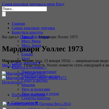
Самая красивая девушка в мире
Вход
Главная
Самые красивые девушки
Конкурсы красоты
Мисс Вселенная
Вы здесь:
Главная
/ Марджори Уоллес 1973
Мисс Мира
Мисс Земля
Марджори Уоллес 1973
People
Esquire
Viva!
Марджори Уоллес
(род. 23 января 1954) — американская моде
Стихи девушке ♥
Мисс Мира
. Годы спустя, Уоллес помогли стать соведущей в шо
Красота и здоровье ↓
Правильное питание
Здоровый образ жизни
Спорт и фитнес
Поделиться
Макияж
Уход за волосами
Уход за лицом и телом
Последние альбомы
Секреты красоты
Самые самые ☛
Паулина Вега 2014