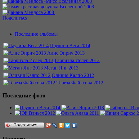
Поделиться
Последние альбомы
Паулина Вега 2014
Алис Энрич 2013
Габриэла Ислер 2013
Меган Янг 2013
Оливия Калпо 2012
Тереза Файксова 2012
Последние фото
Поделиться…
Новости