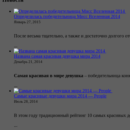
Определилась победительница Мисс Вселенная 2014
Январь 27, 2015
После весьма тщательно, а также и достаточно долгого от
...
Названа самая красивая девушка мира 2014
Декабрь 21, 2014
Самая красивая в мире девушка
– победительница кон
...
Самые красивые девушки мира 2014 — People
Июль 28, 2014
В этом году традиционный рейтинг 10 самых красивых 
...